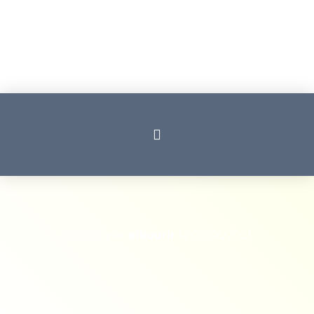
Publié par
elkourir
le
02/06/2021