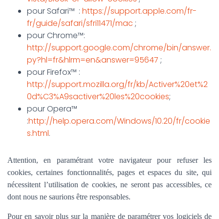
pour Safari™ :
https://support.apple.com/fr-
fr/guide/safari/sfri11471/mac
;
pour Chrome™:
http://support.google.com/chrome/bin/answer.
py?hl=fr&hlrm=en&answer=95647
;
pour Firefox™ :
http://support.mozilla.org/fr/kb/Activer%20et%2
0d%C3%A9sactiver%20les%20cookies
;
pour Opera™
:
http://help.opera.com/Windows/10.20/fr/cookie
s.html
.
Attention, en paramétrant votre navigateur pour refuser les
cookies, certaines fonctionnalités, pages et espaces du site, qui
nécessitent l’utilisation de cookies, ne seront pas accessibles, ce
dont nous ne saurions être responsables.
Pour en savoir plus sur la manière de paramétrer vos logiciels de