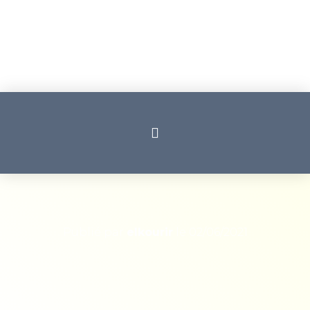
Publié par
elkourir
le
02/06/2021