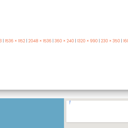
3
|
1536 × 1152
|
2048 × 1536
|
360 × 240
|
1320 × 990
|
230 × 350
|
16