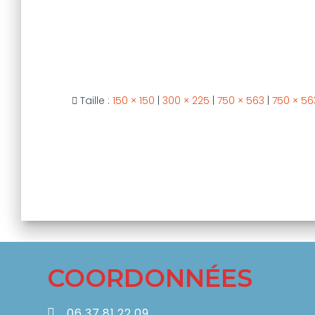
Taille :
150 × 150
|
300 × 225
|
750 × 563
|
750 × 56
COORDONNÉES
06.37.81.22.09