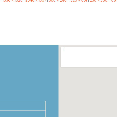
|
1536 × 1025
|
2048 × 1367
|
360 × 240
|
1320 × 881
|
230 × 350
|
160