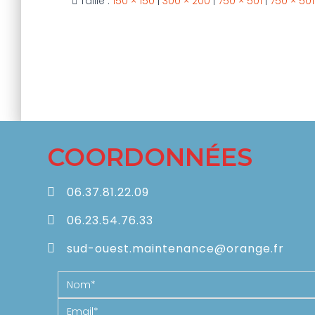
Taille :
150 × 150
|
300 × 200
|
750 × 501
|
750 × 501
COORDONNÉES
06.37.81.22.09
06.23.54.76.33
sud-ouest.maintenance@orange.fr