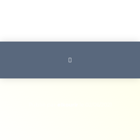
Publié par
elkourir
le
02/06/2021