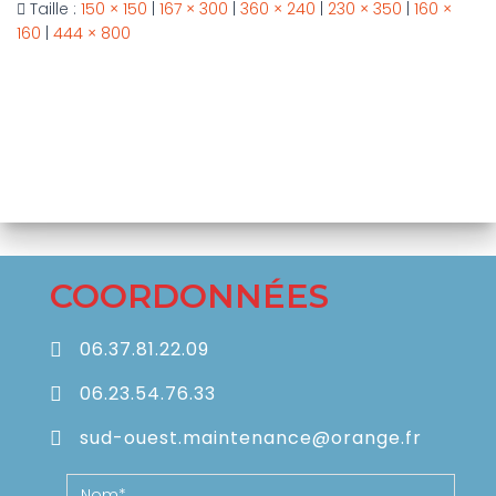
Taille :
150 × 150
|
167 × 300
|
360 × 240
|
230 × 350
|
160 ×
160
|
444 × 800
COORDONNÉES
06.37.81.22.09
06.23.54.76.33
sud-ouest.maintenance@orange.fr