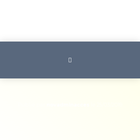
Publié par
novadminacces
le
25/03/2019